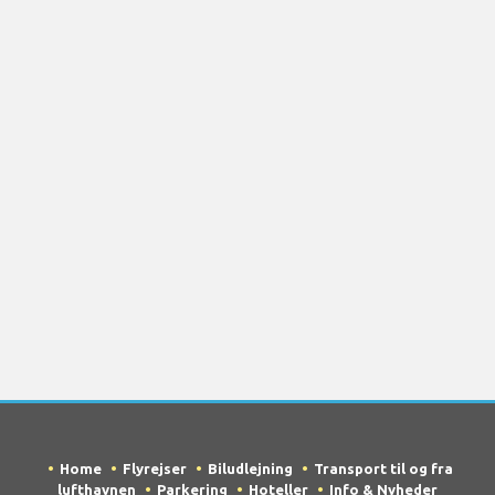
Home
Flyrejser
Biludlejning
Transport til og fra
lufthavnen
Parkering
Hoteller
Info & Nyheder