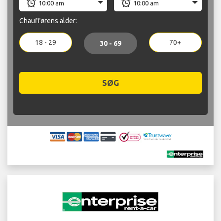
Chaufførens alder:
18 - 29
70+
30 - 69
SØG