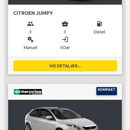
CITROEN JUMPY
group
business_center
local_gas_station
3
3
Diesel
miscellaneous_services
login
Manuel
4 Dør
VIS DETALJER...
KOMPAKT