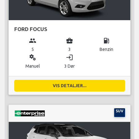
FORD FOCUS
group
business_center
local_gas_station
5
3
Benzin
miscellaneous_services
login
Manuel
3 Dør
VIS DETALJER...
SUV