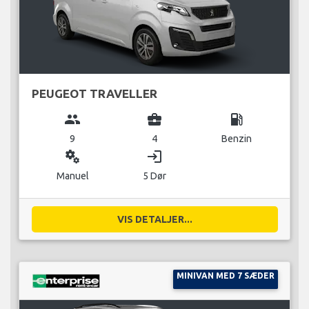
PEUGEOT TRAVELLER
group
business_center
local_gas_station
9
4
Benzin
miscellaneous_services
login
Manuel
5 Dør
VIS DETALJER...
MINIVAN MED 7 SÆDER