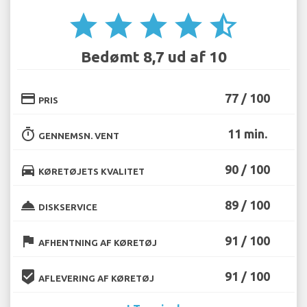
star
star
star
star
star_half
Bedømt 8,7 ud af 10
credit_card
77 / 100
PRIS
timer
11 min.
GENNEMSN. VENT
directions_car
90 / 100
KØRETØJETS KVALITET
room_service
89 / 100
DISKSERVICE
flag
91 / 100
AFHENTNING AF KØRETØJ
beenhere
91 / 100
AFLEVERING AF KØRETØJ