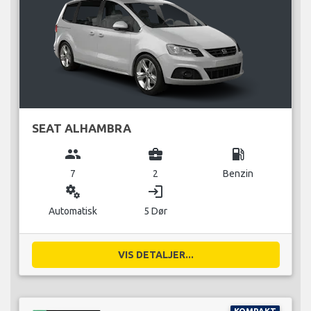
SEAT ALHAMBRA
group
business_center
local_gas_station
7
2
Benzin
miscellaneous_services
login
Automatisk
5 Dør
VIS DETALJER...