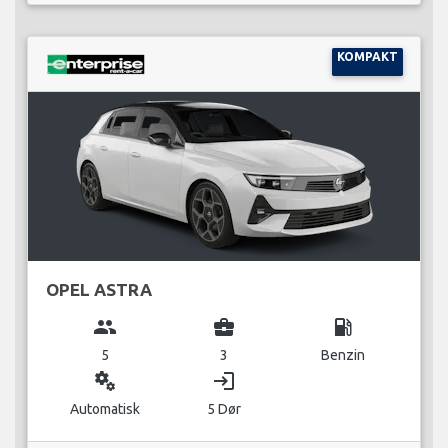
KOMPAKT
OPEL ASTRA
group
business_center
local_gas_station
5
3
Benzin
miscellaneous_services
login
Automatisk
5 Dør