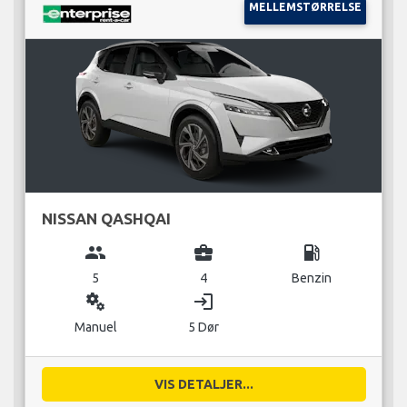
MELLEMSTØRRELSE
NISSAN QASHQAI
group
business_center
local_gas_station
5
4
Benzin
miscellaneous_services
login
Manuel
5 Dør
VIS DETALJER...