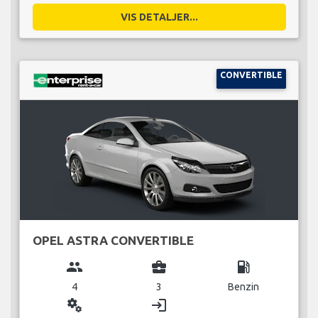
VIS DETALJER...
CONVERTIBLE
OPEL ASTRA CONVERTIBLE
group
business_center
local_gas_station
4
3
Benzin
miscellaneous_services
login