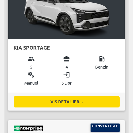
KIA SPORTAGE
group
business_center
local_gas_station
5
4
Benzin
miscellaneous_services
login
Manuel
5 Dør
VIS DETALJER...
CONVERTIBLE