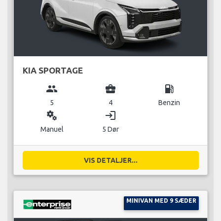
KIA SPORTAGE
group
business_center
local_gas_station
5
4
Benzin
miscellaneous_services
login
Manuel
5 Dør
VIS DETALJER...
MINIVAN MED 9 SÆDER