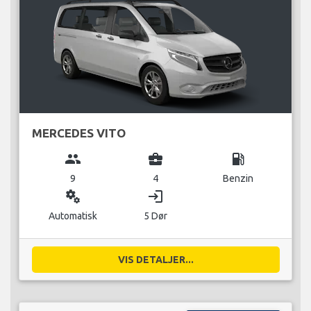
MERCEDES VITO
group
business_center
local_gas_station
9
4
Benzin
miscellaneous_services
login
Automatisk
5 Dør
VIS DETALJER...