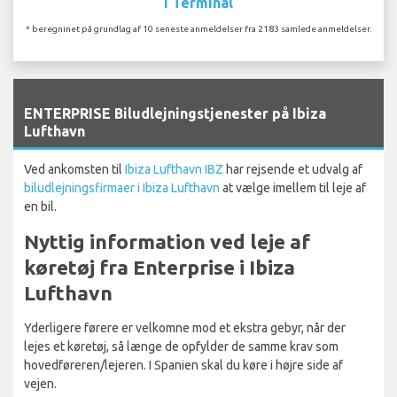
I Terminal
* beregninet på grundlag af 10 seneste anmeldelser fra 2183 samlede anmeldelser.
`
ENTERPRISE Biludlejningstjenester på Ibiza
Lufthavn
Ved ankomsten til
Ibiza Lufthavn IBZ
har rejsende et udvalg af
biludlejningsfirmaer i Ibiza Lufthavn
at vælge imellem til leje af
en bil.
Nyttig information ved leje af
køretøj fra Enterprise i Ibiza
Lufthavn
Yderligere førere er velkomne mod et ekstra gebyr, når der
lejes et køretøj, så længe de opfylder de samme krav som
hovedføreren/lejeren. I Spanien skal du køre i højre side af
vejen.