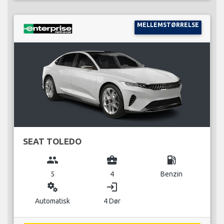
MELLEMSTØRRELSE
SEAT TOLEDO
group
business_center
local_gas_station
5
4
Benzin
miscellaneous_services
login
Automatisk
4 Dør