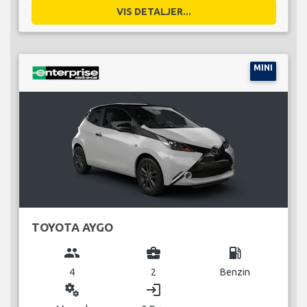
VIS DETALJER...
MINI
TOYOTA AYGO
group
business_center
local_gas_station
4
2
Benzin
miscellaneous_services
login