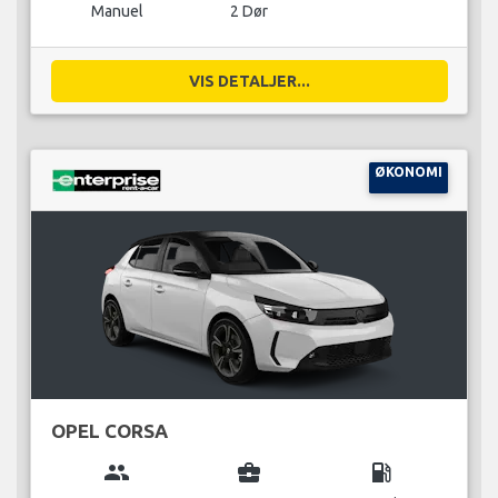
Manuel
2 Dør
VIS DETALJER...
ØKONOMI
OPEL CORSA
group
business_center
local_gas_station