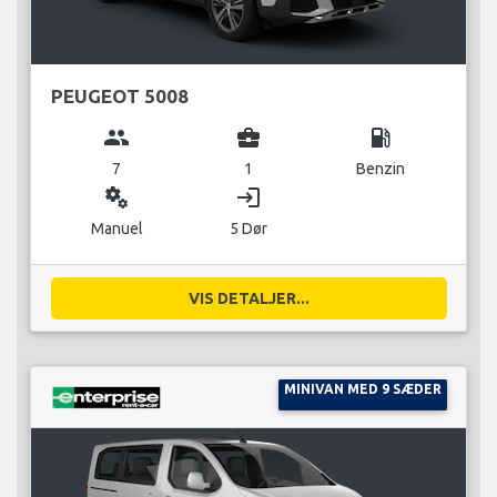
PEUGEOT 5008
group
business_center
local_gas_station
7
1
Benzin
miscellaneous_services
login
Manuel
5 Dør
VIS DETALJER...
MINIVAN MED 9 SÆDER