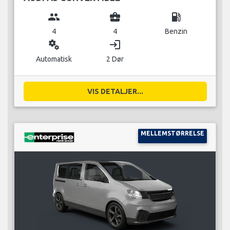
group
business_center
local_gas_station
4
4
Benzin
miscellaneous_services
login
Automatisk
2 Dør
VIS DETALJER...
MELLEMSTØRRELSE