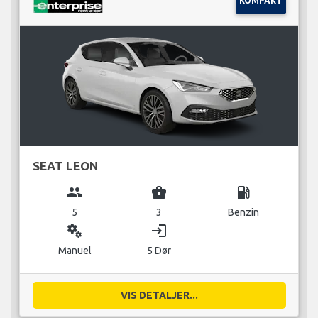
KOMPAKT
SEAT LEON
group
business_center
local_gas_station
5
3
Benzin
miscellaneous_services
login
Manuel
5 Dør
VIS DETALJER...