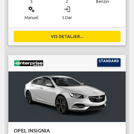
5
2
Benzin
miscellaneous_services
login
Manuel
5 Dør
VIS DETALJER...
STANDARD
OPEL INSIGNIA