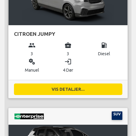
CITROEN JUMPY
group
business_center
local_gas_station
3
3
Diesel
miscellaneous_services
login
Manuel
4 Dør
VIS DETALJER...
SUV