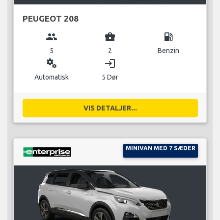
PEUGEOT 208
group
business_center
local_gas_station
5
2
Benzin
miscellaneous_services
login
Automatisk
5 Dør
VIS DETALJER...
MINIVAN MED 7 SÆDER