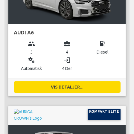
AUDI A6
group
business_center
local_gas_station
5
4
Diesel
miscellaneous_services
login
Automatisk
4 Dør
VIS DETALJER...
KOMPAKT ELITE