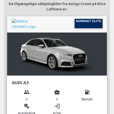
De tilgængelige udlejningbiler fra Auriga Crown på Ibiza
Lufthavn er:
KOMPAKT ELITE
AUDI A3
group
business_center
local_gas_station
3
3
Benzin
miscellaneous_services
login
Automatisk
4 Dør