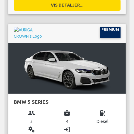
VIS DETALJER...
PREMIUM
BMW 5 SERIES
group
business_center
local_gas_station
5
4
Diesel
miscellaneous_services
login