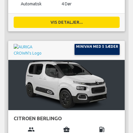
Automatisk
4 Dør
VIS DETALJER...
MINIVAN MED 5 SÆDER
CITROEN BERLINGO
group
business_center
local_gas_station