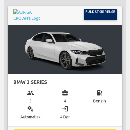
FULDSTØRRELSE
BMW 3 SERIES
group
business_center
local_gas_station
5
4
Benzin
miscellaneous_services
login
Automatisk
4 Dør