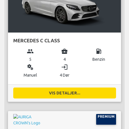
MERCEDES C CLASS
group
business_center
local_gas_station
5
4
Benzin
miscellaneous_services
login
Manuel
4 Dør
VIS DETALJER...
PREMIUM