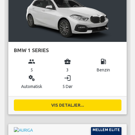
BMW 1 SERIES
group
business_center
local_gas_station
5
3
Benzin
miscellaneous_services
login
Automatisk
5 Dør
VIS DETALJER...
MELLEM ELITE