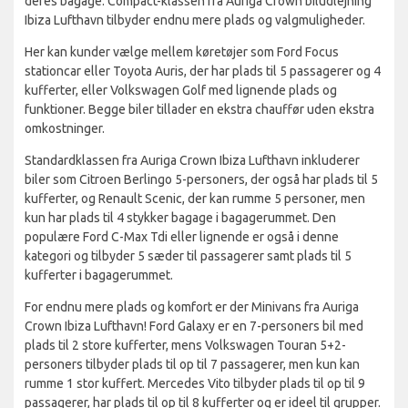
deres bagage. Compact-klassen fra Auriga Crown biludlejning
Ibiza Lufthavn tilbyder endnu mere plads og valgmuligheder.
Her kan kunder vælge mellem køretøjer som Ford Focus
stationcar eller Toyota Auris, der har plads til 5 passagerer og 4
kufferter, eller Volkswagen Golf med lignende plads og
funktioner. Begge biler tillader en ekstra chauffør uden ekstra
omkostninger.
Standardklassen fra Auriga Crown Ibiza Lufthavn inkluderer
biler som Citroen Berlingo 5-personers, der også har plads til 5
kufferter, og Renault Scenic, der kan rumme 5 personer, men
kun har plads til 4 stykker bagage i bagagerummet. Den
populære Ford C-Max Tdi eller lignende er også i denne
kategori og tilbyder 5 sæder til passagerer samt plads til 5
kufferter i bagagerummet.
For endnu mere plads og komfort er der Minivans fra Auriga
Crown Ibiza Lufthavn! Ford Galaxy er en 7-personers bil med
plads til 2 store kufferter, mens Volkswagen Touran 5+2-
personers tilbyder plads til op til 7 passagerer, men kun kan
rumme 1 stor kuffert. Mercedes Vito tilbyder plads til op til 9
passagerer, har plads til op til 8 kufferter og er ideel til grupper.