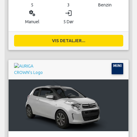
5
3
Benzin
miscellaneous_services
login
Manuel
5 Dør
VIS DETALJER...
MINI