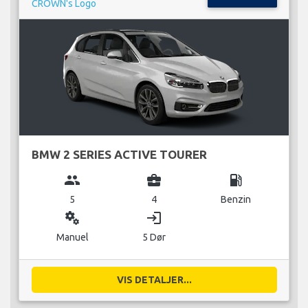
BMW 2 SERIES ACTIVE TOURER
group
business_center
local_gas_station
5
4
Benzin
miscellaneous_services
login
Manuel
5 Dør
VIS DETALJER...