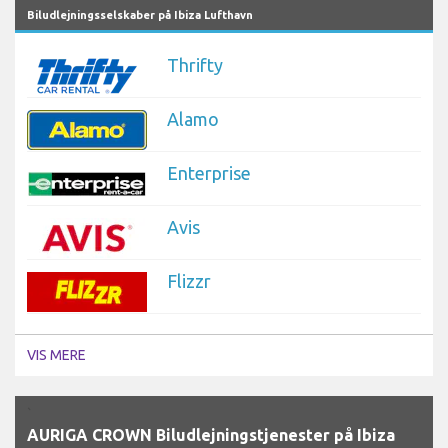
Biludlejningsselskaber på Ibiza Lufthavn
Thrifty
Alamo
Enterprise
Avis
Flizzr
VIS MERE
`
AURIGA CROWN Biludlejningstjenester på Ibiza