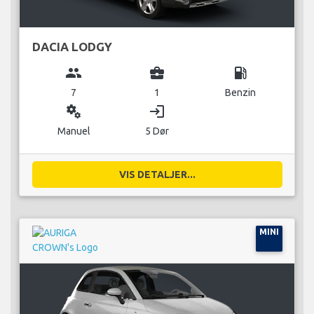
DACIA LODGY
group
business_center
local_gas_station
7
1
Benzin
miscellaneous_services
login
Manuel
5 Dør
VIS DETALJER...
MINI