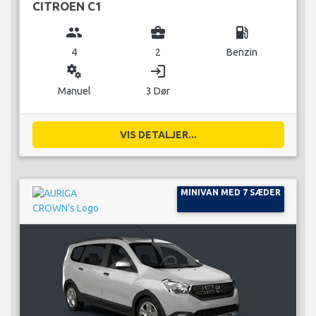
CITROEN C1
group
business_center
local_gas_station
4
2
Benzin
miscellaneous_services
login
Manuel
3 Dør
VIS DETALJER...
MINIVAN MED 7 SÆDER