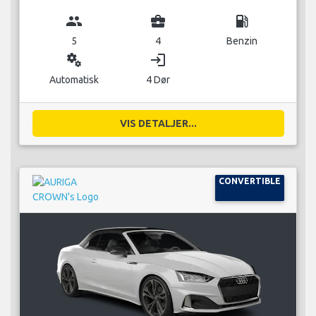
group
business_center
local_gas_station
5
4
Benzin
miscellaneous_services
login
Automatisk
4 Dør
VIS DETALJER...
CONVERTIBLE