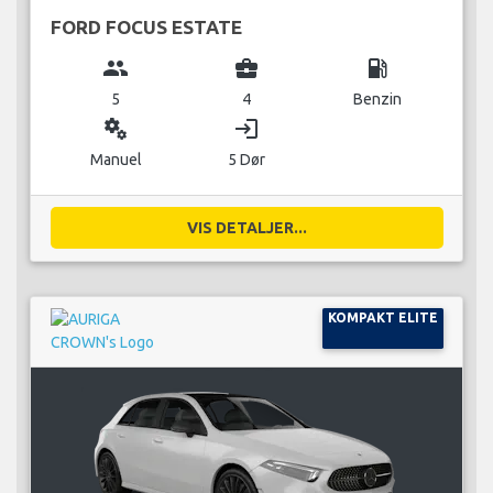
FORD FOCUS ESTATE
group
business_center
local_gas_station
5
4
Benzin
miscellaneous_services
login
Manuel
5 Dør
VIS DETALJER...
KOMPAKT ELITE