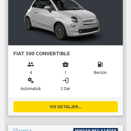
FIAT 500 CONVERTIBLE
group
business_center
local_gas_station
4
1
Benzin
miscellaneous_services
login
Automatisk
2 Dør
VIS DETALJER...
MINIVAN MED 9 SÆDER