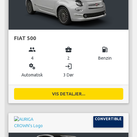
FIAT 500
group
business_center
local_gas_station
4
2
Benzin
miscellaneous_services
login
Automatisk
3 Dør
VIS DETALJER...
CONVERTIBLE