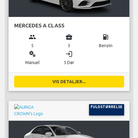
MERCEDES A CLASS
group
business_center
local_gas_station
5
3
Benzin
miscellaneous_services
login
Manuel
5 Dør
VIS DETALJER...
FULDSTØRRELSE