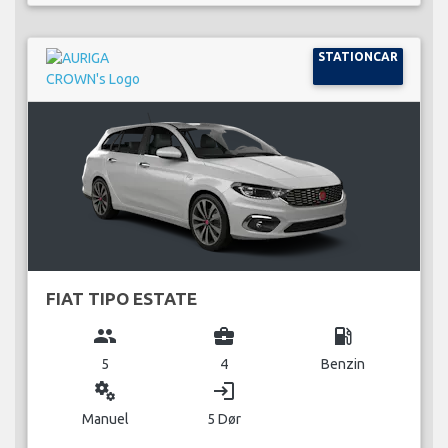
STATIONCAR
FIAT TIPO ESTATE
group
business_center
local_gas_station
5
4
Benzin
miscellaneous_services
login
Manuel
5 Dør