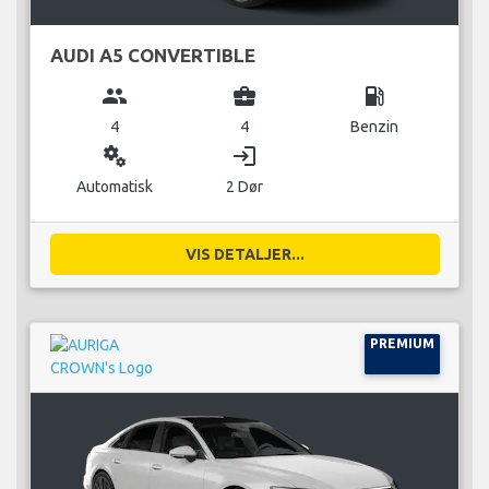
AUDI A5 CONVERTIBLE
group
business_center
local_gas_station
4
4
Benzin
miscellaneous_services
login
Automatisk
2 Dør
VIS DETALJER...
PREMIUM