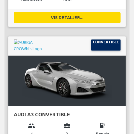
VIS DETALJER...
CONVERTIBLE
AUDI A3 CONVERTIBLE
group
business_center
local_gas_station