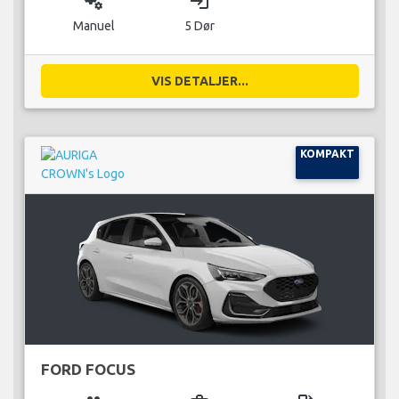
miscellaneous_services
login
Manuel
5 Dør
VIS DETALJER...
KOMPAKT
FORD FOCUS