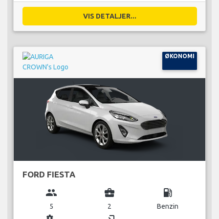
VIS DETALJER...
ØKONOMI
FORD FIESTA
group
business_center
local_gas_station
5
2
Benzin