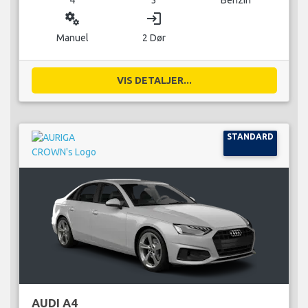
4
3
Benzin
miscellaneous_services
login
Manuel
2 Dør
VIS DETALJER...
STANDARD
AUDI A4