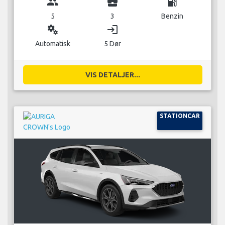
group
business_center
local_gas_station
5
3
Benzin
miscellaneous_services
login
Automatisk
5 Dør
VIS DETALJER...
STATIONCAR