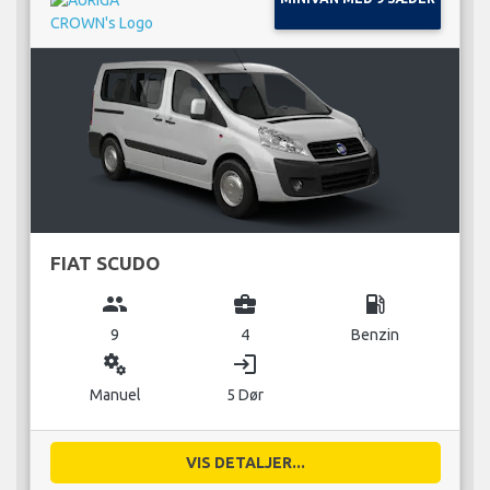
FIAT SCUDO
group
business_center
local_gas_station
9
4
Benzin
miscellaneous_services
login
Manuel
5 Dør
VIS DETALJER...