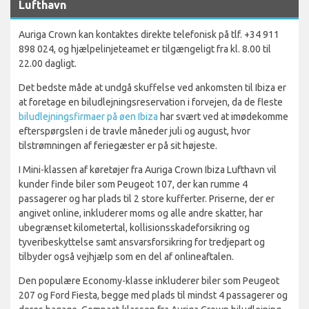
Lufthavn
Auriga Crown kan kontaktes direkte telefonisk på tlf. +34 911
898 024, og hjælpelinjeteamet er tilgængeligt fra kl. 8.00 til
22.00 dagligt.
Det bedste måde at undgå skuffelse ved ankomsten til Ibiza er
at foretage en biludlejningsreservation i forvejen, da de fleste
biludlejningsfirmaer på øen Ibiza
har svært ved at imødekomme
efterspørgslen i de travle måneder juli og august, hvor
tilstrømningen af feriegæster er på sit højeste.
I Mini-klassen af køretøjer fra Auriga Crown Ibiza Lufthavn vil
kunder finde biler som Peugeot 107, der kan rumme 4
passagerer og har plads til 2 store kufferter. Priserne, der er
angivet online, inkluderer moms og alle andre skatter, har
ubegrænset kilometertal, kollisionsskadeforsikring og
tyveribeskyttelse samt ansvarsforsikring for tredjepart og
tilbyder også vejhjælp som en del af onlineaftalen.
Den populære Economy-klasse inkluderer biler som Peugeot
207 og Ford Fiesta, begge med plads til mindst 4 passagerer og