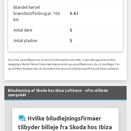
Blandet kørsel
brændstofforbrug pr. 100
5.4 l
km
Antal døre
5
Antal pladser
5
De viste specifikationer er kun til informationsformål, vi kan ikke garantere den
nøjagtige Skoda Fabia Estate køretøjsmodel og specifikationer, du vil modtage. For
specifikke detaljer bør du kontakte det givne biludlejningsfirma på Ibiza Lufthavn.
Biludlejning af Skoda hos Ibiza Lufthavn - ofte stillede
spørgsmål
question_answer
Hvilke biludlejningsfirmaer
tilbyder billeje fra Skoda hos Ibiza