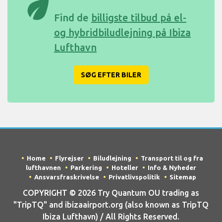
eco
Find de
billigste tilbud på el-
og hybridbiludlejning på Ibiza
Lufthavn
SØG EFTER BILER
Home
Flyrejser
Biludlejning
Transport til og fra
lufthavnen
Parkering
Hoteller
Info & Nyheder
Ansvarsfraskrivelse
Privatlivspolitik
Sitemap
COPYRIGHT © 2026 Try Quantum OU trading as
"TripTQ" and ibizaairport.org (also known as TripTQ
Ibiza Lufthavn) / All Rights Reserved.