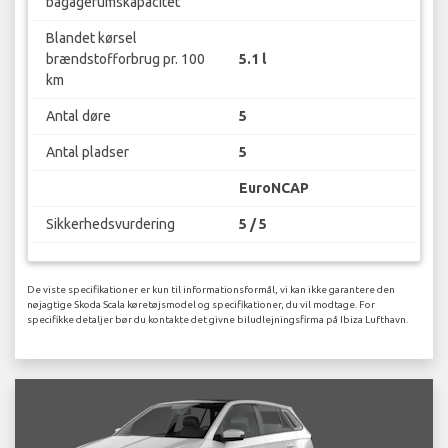
bagagerumskapacitet
Blandet kørsel
brændstofforbrug pr. 100
5.1 l
km
Antal døre
5
Antal pladser
5
EuroNCAP
Sikkerhedsvurdering
5 / 5
De viste specifikationer er kun til informationsformål, vi kan ikke garantere den
nøjagtige Skoda Scala køretøjsmodel og specifikationer, du vil modtage. For
specifikke detaljer bør du kontakte det givne biludlejningsfirma på Ibiza Lufthavn.