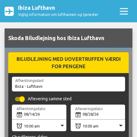
Ibiza Lufthavn
Vigtig information om lufthavnen og tjenester
Skoda Biludlejning hos Ibiza Lufthavn
BILUDLEJNING MED UOVERTRUFFEN VÆRDI
FOR PENGENE
Afhentningssted
Aflevering samme sted
Afhentningsdato
Afleveringsdato
Chaufførens alder: