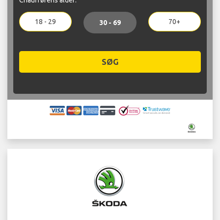
18 - 29
70+
30 - 69
SØG