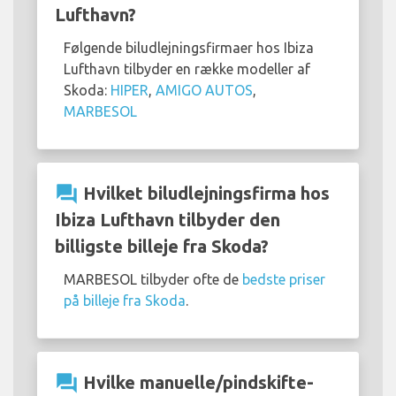
Lufthavn?
Følgende biludlejningsfirmaer hos Ibiza
Lufthavn tilbyder en række modeller af
Skoda:
HIPER
,
AMIGO AUTOS
,
MARBESOL
question_answer
Hvilket biludlejningsfirma hos
Ibiza Lufthavn tilbyder den
billigste billeje fra Skoda?
MARBESOL tilbyder ofte de
bedste priser
på billeje fra Skoda
.
question_answer
Hvilke manuelle/pindskifte-