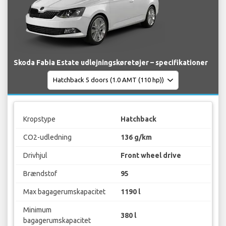
Skoda Fabia Estate udlejningskøretøjer – specifikationer
Kropstype
Hatchback
CO2-udledning
136 g/km
Drivhjul
Front wheel drive
Brændstof
95
Max bagagerumskapacitet
1190 l
Minimum
380 l
bagagerumskapacitet