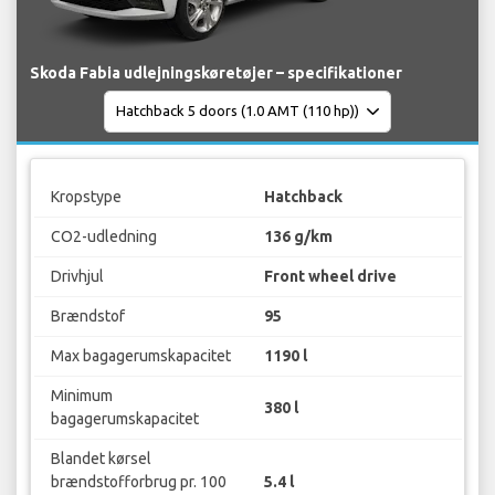
Skoda Fabia udlejningskøretøjer – specifikationer
Kropstype
Hatchback
CO2-udledning
136 g/km
Drivhjul
Front wheel drive
Brændstof
95
Max bagagerumskapacitet
1190 l
Minimum
380 l
bagagerumskapacitet
Blandet kørsel
brændstofforbrug pr. 100
5.4 l