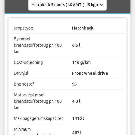
Kropstype
Hatchback
Bykørsel
brændstofforbrug pr. 100
6.5 l
km
CO2-udledning
116 g/km
Drivhjul
Front wheel drive
Brændstof
95
Motorvejskørsel
brændstofforbrug pr. 100
4.3 l
km
Max bagagerumskapacitet
1410 l
Minimum
467 l