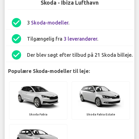
Skoda - Ibiza Lufthavn
check_circle
3
Skoda-modeller
.
check_circle
Tilgængelig fra
3 leverandører
.
check_circle
Der blev søgt efter tilbud på 21 Skoda billeje.
Populære Skoda-modeller til leje:
Skoda Fabia
Skoda Fabia Estate