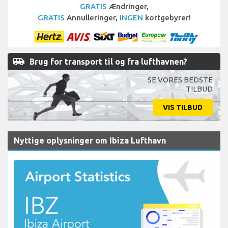
GRATIS
Ændringer,
GRATIS
Annulleringer,
INGEN
kortgebyrer!
airport_shuttle
Brug for transport til og fra lufthavnen?
SE VORES BEDSTE
TILBUD
VIS TILBUD
Nyttige oplysninger om Ibiza Lufthavn