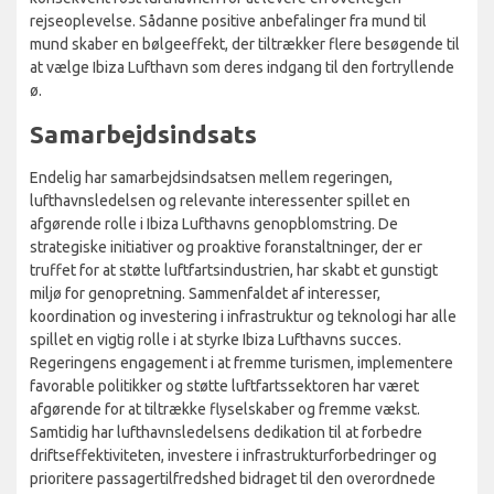
rejseoplevelse. Sådanne positive anbefalinger fra mund til
mund skaber en bølgeeffekt, der tiltrækker flere besøgende til
at vælge Ibiza Lufthavn som deres indgang til den fortryllende
ø.
Samarbejdsindsats
Endelig har samarbejdsindsatsen mellem regeringen,
lufthavnsledelsen og relevante interessenter spillet en
afgørende rolle i Ibiza Lufthavns genopblomstring. De
strategiske initiativer og proaktive foranstaltninger, der er
truffet for at støtte luftfartsindustrien, har skabt et gunstigt
miljø for genopretning. Sammenfaldet af interesser,
koordination og investering i infrastruktur og teknologi har alle
spillet en vigtig rolle i at styrke Ibiza Lufthavns succes.
Regeringens engagement i at fremme turismen, implementere
favorable politikker og støtte luftfartssektoren har været
afgørende for at tiltrække flyselskaber og fremme vækst.
Samtidig har lufthavnsledelsens dedikation til at forbedre
driftseffektiviteten, investere i infrastrukturforbedringer og
prioritere passagertilfredshed bidraget til den overordnede