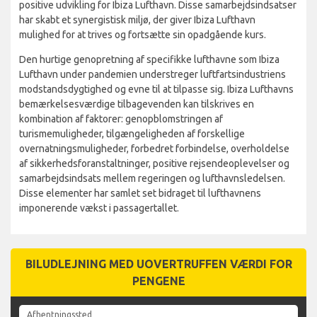
positive udvikling for Ibiza Lufthavn. Disse samarbejdsindsatser
har skabt et synergistisk miljø, der giver Ibiza Lufthavn
mulighed for at trives og fortsætte sin opadgående kurs.
Den hurtige genopretning af specifikke lufthavne som Ibiza
Lufthavn under pandemien understreger luftfartsindustriens
modstandsdygtighed og evne til at tilpasse sig. Ibiza Lufthavns
bemærkelsesværdige tilbagevenden kan tilskrives en
kombination af faktorer: genopblomstringen af
turismemuligheder, tilgængeligheden af forskellige
overnatningsmuligheder, forbedret forbindelse, overholdelse
af sikkerhedsforanstaltninger, positive rejsendeoplevelser og
samarbejdsindsats mellem regeringen og lufthavnsledelsen.
Disse elementer har samlet set bidraget til lufthavnens
imponerende vækst i passagertallet.
BILUDLEJNING MED UOVERTRUFFEN VÆRDI FOR
PENGENE
Afhentningssted