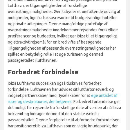
Lufthavn, er tilgængeligheden af forskellige
overnatningsmuligheder. Øen tilbyder et omfattende udvalg af
muligheder, lige fra luksusresorter til budgetvenlige hoteller
og private udlejninger. Denne mangfoldige portefølje af
overnatningsmuligheder imødekommer rejsendes forskellige
præferencer og budgetter, hvilket gør Ibiza til et tilgængeligt
og attraktivt rejsemål for en bred vifte af besøgende.
Tilgængeligheden af passende overnatningsmuligheder har
spillet en betydelig rolle i at øge turismen og dermed
passagertallet i lufthavnen.
Forbedret forbindelse
Ibiza Lufthavns succes kan også tilskrives forbedret
forbindelse. Lufthavnen har udvidet sit luftfartsnetværk og
indgået partnerskaber med flyselskaber for at
øge antallet af
ruter og destinationer, der betjenes
. Forbedret forbindelse gør
det muligt for rejsende fra forskellige dele af verden at nå Ibiza
bekvemt og bidrager dermed til den stabile vækst i
passagertallet. Denne forpligtelse til at forbedre forbindelsen
har positioneret Ibiza Lufthavn som en vigtig knudepunkt, der