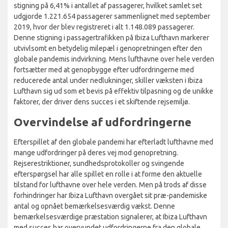
stigning på 6,41% i antallet af passagerer, hvilket samlet set
udgjorde 1.221.654 passagerer sammenlignet med september
2019, hvor der blev registreret i alt 1.148.089 passagerer.
Denne stigning i passagertrafikken på Ibiza Lufthavn markerer
utvivlsomt en betydelig milepæl i genopretningen efter den
globale pandemis indvirkning. Mens lufthavne over hele verden
fortsætter med at genopbygge efter udfordringerne med
reducerede antal under nedlukninger, skiller væksten i Ibiza
Lufthavn sig ud som et bevis på effektiv tilpasning og de unikke
faktorer, der driver dens succes i et skiftende rejsemiljø.
Overvindelse af udfordringerne
Efterspillet af den globale pandemi har efterladt lufthavne med
mange udfordringer på deres vej mod genopretning.
Rejserestriktioner, sundhedsprotokoller og svingende
efterspørgsel har alle spillet en rolle i at forme den aktuelle
tilstand for lufthavne over hele verden. Men på trods af disse
forhindringer har Ibiza Lufthavn overgået sit præ-pandemiske
antal og opnået bemærkelsesværdig vækst. Denne
bemærkelsesværdige præstation signalerer, at Ibiza Lufthavn
med succes har overvundet udfordringerne fra den globale