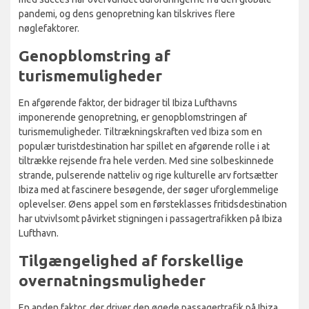
pandemi, og dens genopretning kan tilskrives flere
nøglefaktorer.
Genopblomstring af
turismemuligheder
En afgørende faktor, der bidrager til Ibiza Lufthavns
imponerende genopretning, er genopblomstringen af
turismemuligheder. Tiltrækningskraften ved Ibiza som en
populær turistdestination har spillet en afgørende rolle i at
tiltrække rejsende fra hele verden. Med sine solbeskinnede
strande, pulserende natteliv og rige kulturelle arv fortsætter
Ibiza med at fascinere besøgende, der søger uforglemmelige
oplevelser. Øens appel som en førsteklasses fritidsdestination
har utvivlsomt påvirket stigningen i passagertrafikken på Ibiza
Lufthavn.
Tilgængelighed af forskellige
overnatningsmuligheder
En anden faktor, der driver den øgede passagertrafik på Ibiza