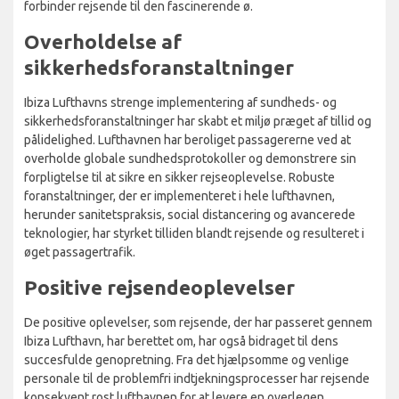
forbinder rejsende til den fascinerende ø.
Overholdelse af
sikkerhedsforanstaltninger
Ibiza Lufthavns strenge implementering af sundheds- og
sikkerhedsforanstaltninger har skabt et miljø præget af tillid og
pålidelighed. Lufthavnen har beroliget passagererne ved at
overholde globale sundhedsprotokoller og demonstrere sin
forpligtelse til at sikre en sikker rejseoplevelse. Robuste
foranstaltninger, der er implementeret i hele lufthavnen,
herunder sanitetspraksis, social distancering og avancerede
teknologier, har styrket tilliden blandt rejsende og resulteret i
øget passagertrafik.
Positive rejsendeoplevelser
De positive oplevelser, som rejsende, der har passeret gennem
Ibiza Lufthavn, har berettet om, har også bidraget til dens
succesfulde genopretning. Fra det hjælpsomme og venlige
personale til de problemfri indtjekningsprocesser har rejsende
konsekvent rost lufthavnen for at levere en overlegen