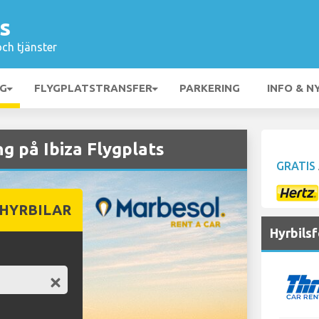
ts
och tjänster
NG
FLYGPLATSTRANSFER
PARKERING
INFO & N
 på Ibiza Flygplats
GRATIS
 HYRBILAR
Hyrbilsf