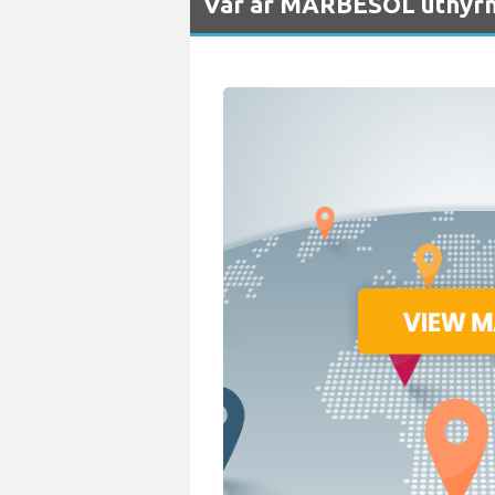
Var är MARBESOL uthyrnin