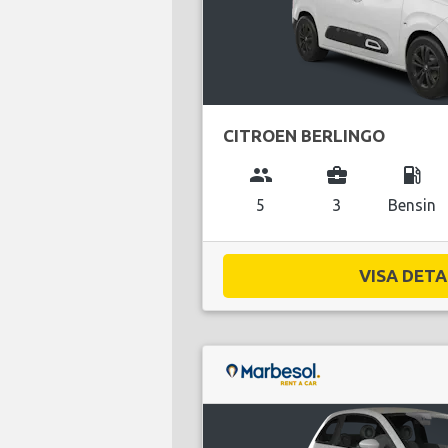
CITROEN BERLINGO
group
business_center
local_gas_station
5
3
Bensin
VISA DETAL