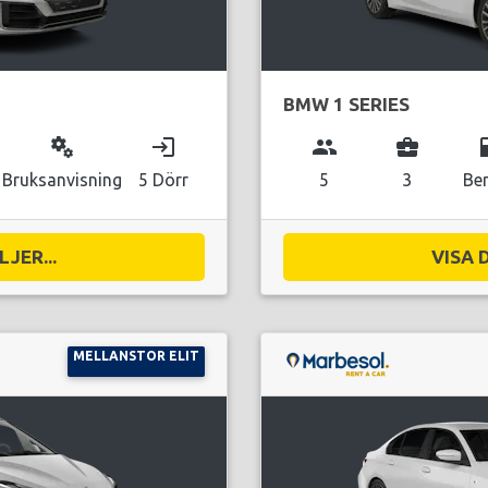
BMW 1 SERIES
miscellaneous_services
login
group
business_center
local_g
Bruksanvisning
5 Dörr
5
3
Be
JER...
VISA 
MELLANSTOR ELIT