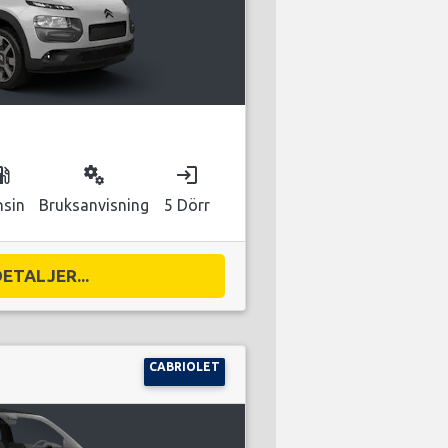
as_station
miscellaneous_services
login
nsin
Bruksanvisning
5 Dörr
DETALJER...
CABRIOLET