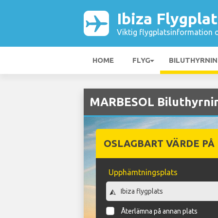
Ibiza Flygpla
Viktig flygplatsinformation 
HOME
FLYG
BILUTHYRNI
MARBESOL Biluthyrning
OSLAGBART VÄRDE PÅ
Upphämtningsplats
Återlämna på annan plats