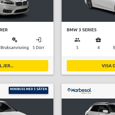
URER
BMW 3 SERIES
miscellaneous_services
login
group
business_center
Bruksanvisning
5 Dörr
5
4
JER...
VISA 
MINIBUSS MED 5 SÄTEN