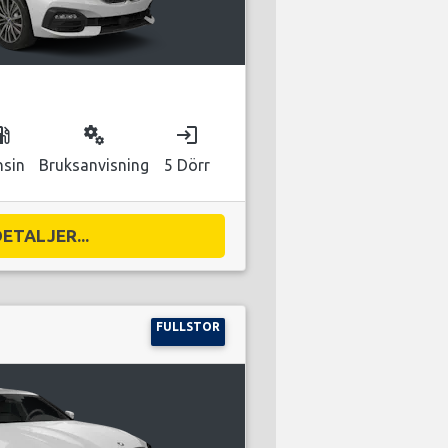
as_station
miscellaneous_services
login
nsin
Bruksanvisning
5 Dörr
DETALJER...
FULLSTOR