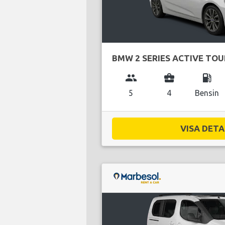
BMW 2 SERIES ACTIVE TO
group
business_center
local_gas_station
5
4
Bensin
VISA DETAL