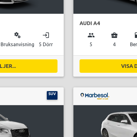
AUDI A4
miscellaneous_services
login
group
business_center
local_g
Bruksanvisning
5 Dörr
5
4
Be
JER...
VISA 
SUV