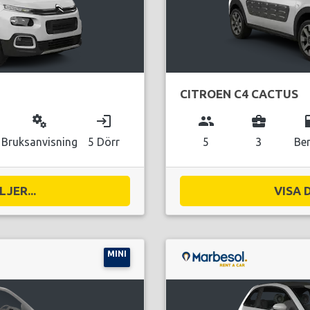
CITROEN C4 CACTUS
miscellaneous_services
login
group
business_center
local_g
Bruksanvisning
5 Dörr
5
3
Be
JER...
VISA 
MINI