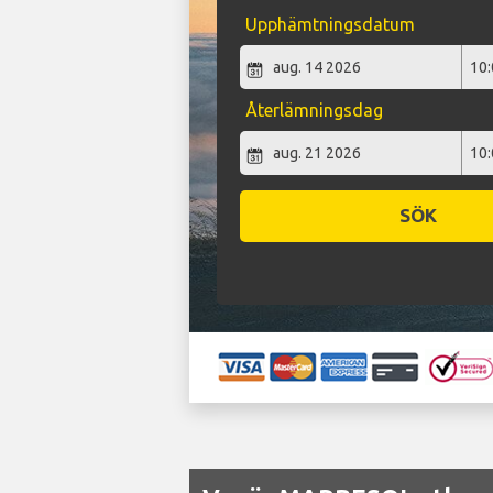
Upphämtningsdatum
Återlämningsdag
SÖK