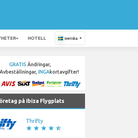
YHETER
HOTELL
svenska
GRATIS
Ändringar,
Avbeställningar,
INGA
kortavgifter!
öretag på Ibiza Flygplats
Thrifty
star
star
star
star
star_half