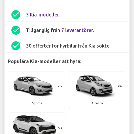
check_circle
3
Kia-modeller
.
check_circle
Tillgänglig från
7 leverantörer
.
check_circle
30 offerter för hyrbilar från Kia sökte.
Populära Kia-modeller att hyra:
Kia
Kia
Optima
Picanto
Kia