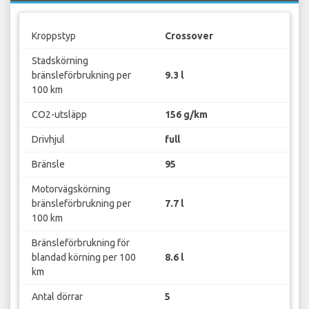
Kroppstyp
Crossover
Stadskörning
bränsleförbrukning per
9.3 l
100 km
CO2-utsläpp
156 g/km
Drivhjul
full
Bränsle
95
Motorvägskörning
bränsleförbrukning per
7.7 l
100 km
Bränsleförbrukning för
blandad körning per 100
8.6 l
km
Antal dörrar
5