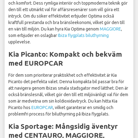
och komfort. Dess rymliga interiör och toppmoderna teknik gör
den till ett utmärkt val för affärsresenärer som vill göra ett
intryck. Om du söker effektivitet erbjuder Optima också
kraftfull prestanda och bra bränsleekonomi, vilket gör den till
en vän till miljön. Du kan hyra Kia Optima genom
MAGGIORE
,
som erbjuder en oslagbar
Ibiza flygplats biluthyrning
upplevelse.
Kia Picanto: Kompakt och bekväm
med EUROPCAR
För dem som prioriterar praktiskhet och effektivitet är Kia
Picanto det perfekta valet. Denna kompakta bil passar bra för
att navigera genom Ibizas smala stadsgator med lätthet. Den är
också bränslesnål, vilket gör den till ett miljövänligt val för dem
som är medvetna om sin koldioxidavtryck. Du kan hitta Kia
Picanto hos
EUROPCAR
, vilket garanterar en smidig och
problemfri process för biluthyrning på Ibiza flygplats.
Kia Sportage: Mångsidig äventyr
med CENTAURO, MAGGIORE,