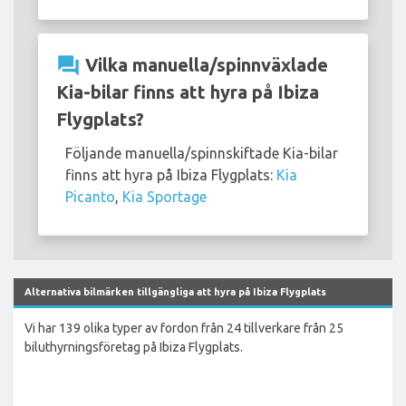
question_answer
Vilka manuella/spinnväxlade
Kia-bilar finns att hyra på Ibiza
Flygplats?
Följande manuella/spinnskiftade Kia-bilar
finns att hyra på Ibiza Flygplats:
Kia
Picanto
,
Kia Sportage
Alternativa bilmärken tillgängliga att hyra på Ibiza Flygplats
Vi har 139 olika typer av fordon från 24 tillverkare från 25
biluthyrningsföretag på Ibiza Flygplats.