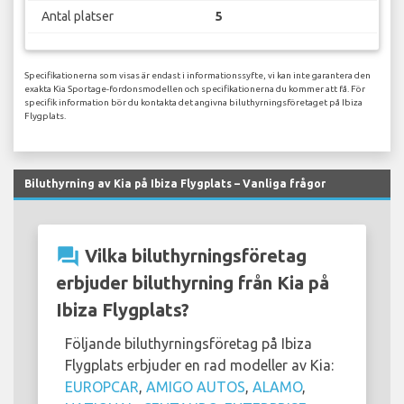
Antal platser
5
Specifikationerna som visas är endast i informationssyfte, vi kan inte garantera den
exakta Kia Sportage-fordonsmodellen och specifikationerna du kommer att få. För
specifik information bör du kontakta det angivna biluthyrningsföretaget på Ibiza
Flygplats.
Biluthyrning av Kia på Ibiza Flygplats – Vanliga frågor
question_answer
Vilka biluthyrningsföretag
erbjuder biluthyrning från Kia på
Ibiza Flygplats?
Följande biluthyrningsföretag på Ibiza
Flygplats erbjuder en rad modeller av Kia:
EUROPCAR
,
AMIGO AUTOS
,
ALAMO
,