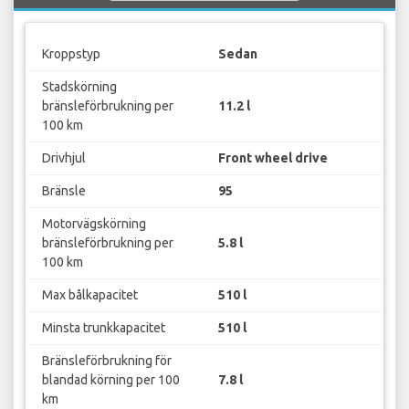
Kroppstyp
Sedan
Stadskörning
bränsleförbrukning per
11.2 l
100 km
Drivhjul
Front wheel drive
Bränsle
95
Motorvägskörning
bränsleförbrukning per
5.8 l
100 km
Max bålkapacitet
510 l
Minsta trunkkapacitet
510 l
Bränsleförbrukning för
blandad körning per 100
7.8 l
km