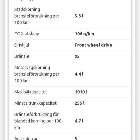
Stadskörning
bränsleförbrukning per
5.3 l
100 km
CO2-utsläpp
106 g/km
Drivhjul
Front wheel drive
Bränsle
95
Motorvägskörning
bränsleförbrukning per
4.4 l
100 km
Max bålkapacitet
1010 l
Minsta trunkkapacitet
255 l
Bränsleförbrukning för
blandad körning per 100
4.7 l
km
Antal dörrar
5