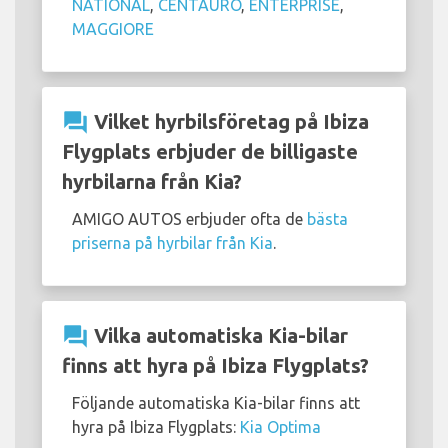
NATIONAL
,
CENTAURO
,
ENTERPRISE
,
MAGGIORE
question_answer
Vilket hyrbilsföretag på Ibiza
Flygplats erbjuder de billigaste
hyrbilarna från Kia?
AMIGO AUTOS erbjuder ofta de
bästa
priserna på hyrbilar från Kia
.
question_answer
Vilka automatiska Kia-bilar
finns att hyra på Ibiza Flygplats?
Följande automatiska Kia-bilar finns att
hyra på Ibiza Flygplats:
Kia Optima