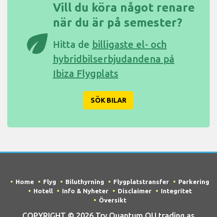
Vill du köra något renare
när du är på semester?
eco
Hitta de
billigaste el- och
hybridbilserbjudandena på
Ibiza Flygplats
SÖK BILAR
Home
Flyg
Biluthyrning
Flygplatstransfer
Parkering
Hotell
Info & Nyheter
Disclaimer
Integritet
Översikt
COPYRIGHT © 2026 Try Quantum OU trading as