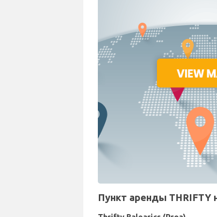
Пункт аренды THRIFTY н
Thrifty Balearics (Proa)