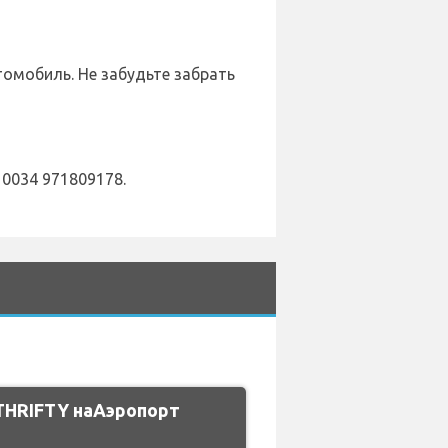
томобиль. Не забудьте забрать
 0034 971809178.
THRIFTY наАэропорт