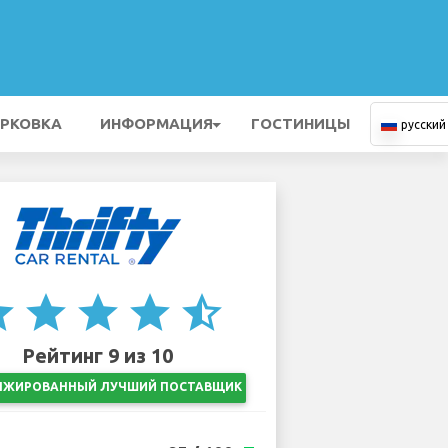
РКОВКА
ИНФОРМАЦИЯ
ГОСТИНИЦЫ
русский
ar
star
star
star
star_half
Рейтинг 9 из 10
НЖИРОВАННЫЙ ЛУЧШИЙ ПОСТАВЩИК