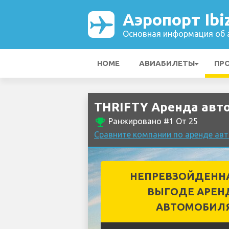
Аэропорт Ibi
Основная информация об а
HOME
АВИАБИЛЕТЫ
ПР
THRIFTY Аренда авто
emoji_events
Ранжировано #1 От 25
Сравните компании по аренде авт
НЕПРЕВЗОЙДЕНН
ВЫГОДЕ АРЕН
АВТОМОБИЛ