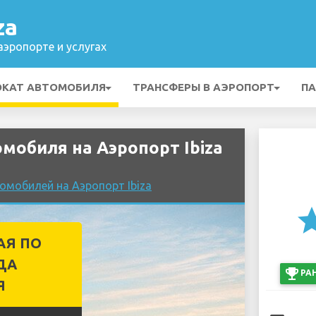
za
эропорте и услугах
ОКАТ АВТОМОБИЛЯ
ТРАНСФЕРЫ В АЭРОПОРТ
ПА
мобиля на Аэропорт Ibiza
омобилей на Аэропорт Ibiza
st
АЯ ПО
ДА
emoji_events
РА
Я