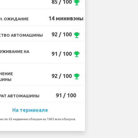
85 / 100
emoji_events
14 минивэны
Н. ОЖИДАНИЕ
92 / 100
emoji_events
СТВО АВТОМАШИНЫ
УЖИВАНИЕ НА
91 / 100
emoji_events
ЧЕНИЕ
92 / 100
emoji_events
ШИНЫ
91 / 100
РАТ АВТОМАШИНЫ
На терминале
но по 63 недавним обзорам из 1692 всех обзоров.