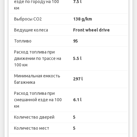
езде по городу на 100
7.5 l
км
Выбросы CO2
138 g/km
Ведущие колеса
Front wheel drive
Топливо
95
Расход топлива при
движении по трассе на
5.5 l
100 км
Минимальная емкость
297 l
багажника
Расход топлива при
смешанной езде на 100
6.1 l
км
Количество дверей
5
Количество мест
5