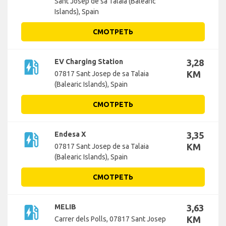
Sant Josep de sa Talaia (Balearic
Islands), Spain
СМОТРЕТЬ
ev_station
EV Charging Station
3,28
KM
07817 Sant Josep de sa Talaia
(Balearic Islands), Spain
СМОТРЕТЬ
ev_station
Endesa X
3,35
KM
07817 Sant Josep de sa Talaia
(Balearic Islands), Spain
СМОТРЕТЬ
ev_station
MELIB
3,63
KM
Carrer dels Polls, 07817 Sant Josep