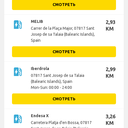
СМОТРЕТЬ
ev_station
MELIB
2,93
KM
Carrer de la Plaça Major, 07817 Sant
Josep de sa Talaia (Balearic Islands),
Spain
СМОТРЕТЬ
ev_station
Iberdrola
2,99
KM
07817 Sant Josep de sa Talaia
(Balearic Islands), Spain
Mon-Sun: 00:00 - 24:00
СМОТРЕТЬ
ev_station
Endesa X
3,26
KM
Carretera Platja d'en Bossa, 07817