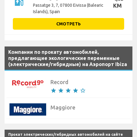
ev_station
KM
Passatge 3, 7, 07800 Eivissa (Balearic
Islands), Spain
СМОТРЕТЬ
Компании по прокату автомобилей,
предлагающие экологические переменные
(электрические/гибридные) на Аэропорт Ibiza
Record
star
star
star
star
star_border
Maggiore
Прокат электрических/гибридных автомобилей на сайте