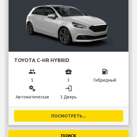
TOYOTA C-HR HYBRID
group
business_center
local_gas_station
5
3
Гибридный
miscellaneous_services
login
Автоматическая
3 Дверь
ПОСМОТРЕТЬ...
ПОИСК