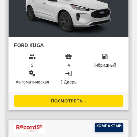
FORD KUGA
group
business_center
local_gas_station
5
4
Гибридный
miscellaneous_services
login
Автоматическая
5 Дверь
ПОСМОТРЕТЬ...
КОМПАКТЫЙ