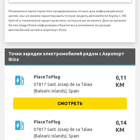
Показанные характеристики предназначены только для информационных
целей, мы не можем гарантировать точную модель автомобиля Toyota C-HR
Hybrid и технические характеристики, которые вы получите. Для получения
более подробной информации обратитесь в компанию по аренде
автомобилей на сайте Аэропорт Ibiza.
Точки зарядки электромобилей рядом с Аэропорт
Ibiza
ev_station
PlaceToPlug
0,11
KM
07817 Sant Josep de sa Talaia
(Balearic Islands), Spain
СМОТРЕТЬ
ev_station
PlaceToPlug
0,14
KM
07817 Sant Josep de sa Talaia
(Balearic Islands), Spain