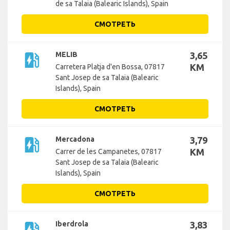
de sa Talaia (Balearic Islands), Spain
СМОТРЕТЬ
ev_station
MELIB
3,65
KM
Carretera Platja d'en Bossa, 07817
Sant Josep de sa Talaia (Balearic
Islands), Spain
СМОТРЕТЬ
ev_station
Mercadona
3,79
KM
Carrer de les Campanetes, 07817
Sant Josep de sa Talaia (Balearic
Islands), Spain
СМОТРЕТЬ
ev_station
Iberdrola
3,83