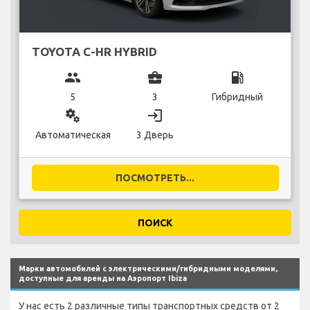
TOYOTA C-HR HYBRID
group
business_center
local_gas_station
5
3
Гибридный
miscellaneous_services
login
Автоматическая
3 Дверь
ПОСМОТРЕТЬ...
ПОИСК
Марки автомобилей с электрическими/гибридными моделями,
доступные для аренды на Аэропорт Ibiza
У нас есть 2 различные типы транспортных средств от 2