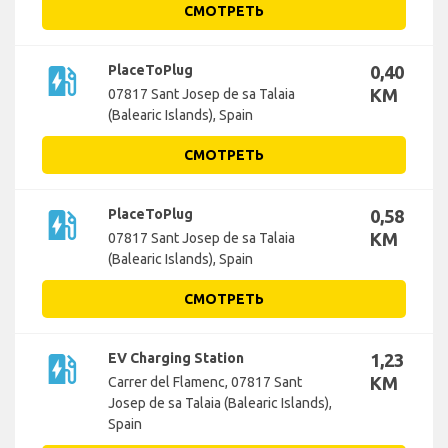
СМОТРЕТЬ
ev_station
PlaceToPlug
0,40
KM
07817 Sant Josep de sa Talaia
(Balearic Islands), Spain
СМОТРЕТЬ
ev_station
PlaceToPlug
0,58
KM
07817 Sant Josep de sa Talaia
(Balearic Islands), Spain
СМОТРЕТЬ
ev_station
EV Charging Station
1,23
KM
Carrer del Flamenc, 07817 Sant
Josep de sa Talaia (Balearic Islands),
Spain