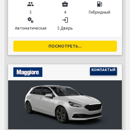
group
business_center
local_gas_station
5
4
Гибридный
miscellaneous_services
login
Автоматическая
5 Дверь
ПОСМОТРЕТЬ...
КОМПАКТЫЙ