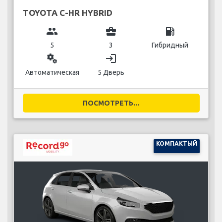
TOYOTA C-HR HYBRID
group
business_center
local_gas_station
5
3
Гибридный
miscellaneous_services
login
Автоматическая
5 Дверь
ПОСМОТРЕТЬ...
КОМПАКТЫЙ