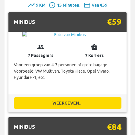
timeline
schedule
payment
9 KM
15 Minuten.
Van €59
€59
MINIBUS
group
business_center
7 Passagiers
7 Koffers
Voor een groep van 4-7 personen of grote bagage
Voorbeeld: VW Multivan, Toyota Hiace, Opel Vivaro,
Hyundai H-1, etc.
WEERGEVEN...
€84
MINIBUS