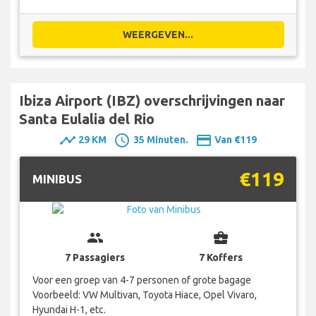
WEERGEVEN...
Ibiza Airport (IBZ) overschrijvingen naar
Santa Eulalia del Rio
timeline
schedule
payment
29 KM
35 Minuten.
Van €119
€119
MINIBUS
group
business_center
7 Passagiers
7 Koffers
Voor een groep van 4-7 personen of grote bagage
Voorbeeld: VW Multivan, Toyota Hiace, Opel Vivaro,
Hyundai H-1, etc.