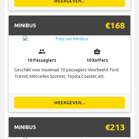
WEERGEVEN...
€168
MINIBUS
group
business_center
10 Passagiers
10 Koffers
Geschikt voor maximaal 10 passagiers Voorbeeld: Ford
Transit, Mercedes Sprinter, Toyota Coaster, etc.
WEERGEVEN...
€213
MINIBUS