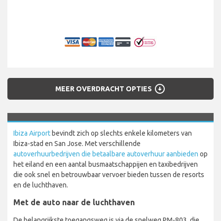
arrow_circle_down
MEER OVERDRACHT OPTIES
Ibiza Airport
bevindt zich op slechts enkele kilometers van
Ibiza-stad en San Jose. Met verschillende
autoverhuurbedrijven die betaalbare autoverhuur aanbieden
op
het eiland en een aantal busmaatschappijen en taxibedrijven
die ook snel en betrouwbaar vervoer bieden tussen de resorts
en de luchthaven.
Met de auto naar de luchthaven
De belangrijkste toegangsweg is via de snelweg PM-803, die