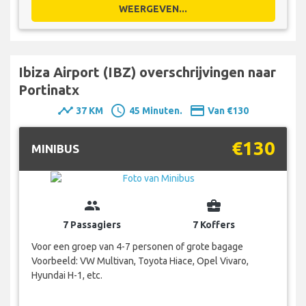
WEERGEVEN...
Ibiza Airport (IBZ) overschrijvingen naar
Portinatx
timeline
schedule
payment
37 KM
45 Minuten.
Van €130
€130
MINIBUS
group
business_center
7 Passagiers
7 Koffers
Voor een groep van 4-7 personen of grote bagage
Voorbeeld: VW Multivan, Toyota Hiace, Opel Vivaro,
Hyundai H-1, etc.