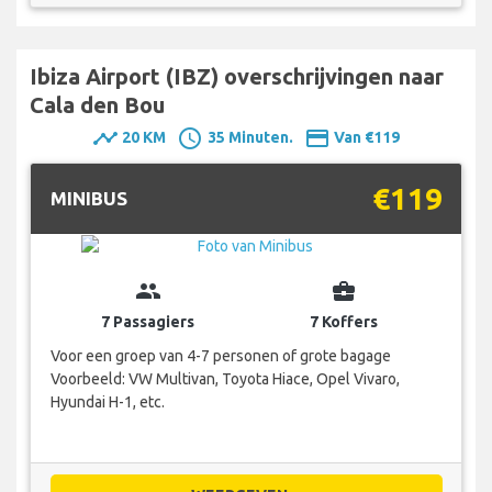
Ibiza Airport (IBZ) overschrijvingen naar
Cala den Bou
timeline
schedule
payment
20 KM
35 Minuten.
Van €119
€119
MINIBUS
group
business_center
7 Passagiers
7 Koffers
Voor een groep van 4-7 personen of grote bagage
Voorbeeld: VW Multivan, Toyota Hiace, Opel Vivaro,
Hyundai H-1, etc.