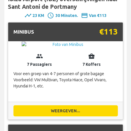
Sant Antoni de Portmany
timeline
schedule
payment
23 KM
30 Minuten.
Van €113
€113
MINIBUS
group
business_center
7 Passagiers
7 Koffers
Voor een groep van 4-7 personen of grote bagage
Voorbeeld: VW Multivan, Toyota Hiace, Opel Vivaro,
Hyundai H-1, etc.
WEERGEVEN...