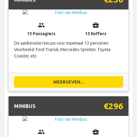
group
business_center
13 Passagiers
13 Koffers
De aanbevolen keuze voor maximaal 13 personen
Voorbeeld: Ford Transit, Mercedes Sprinter, Toyota
Coaster, etc.
WEERGEVEN...
€296
MINIBUS
group
business_center