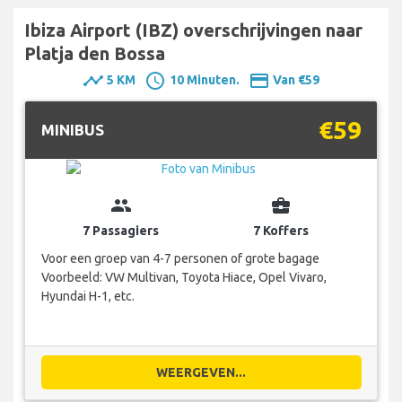
Ibiza Airport (IBZ) overschrijvingen naar
Platja den Bossa
timeline
schedule
payment
5 KM
10 Minuten.
Van €59
€59
MINIBUS
group
business_center
7 Passagiers
7 Koffers
Voor een groep van 4-7 personen of grote bagage
Voorbeeld: VW Multivan, Toyota Hiace, Opel Vivaro,
Hyundai H-1, etc.
WEERGEVEN...